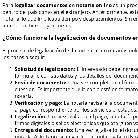
Para
legalizar documentos en notaría online
es un proce
dentro del país como en el extranjero. Anteriormente, este
notaría, lo que implicaba tiempo y desplazamientos. Sin em
ahorrando tiempo y recursos.
¿Cómo funciona la legalización de documentos en
El proceso de legalización de documentos en notarías onli
los pasos a seguir:
Solicitud de legalización:
El interesado debe ingresa
formulario con sus datos y los detalles del document
Envío de documentos:
Una vez completado el formul
cuestión. Es importante que la copia esté en formato 
notaría.
Verificación y pago:
La notaría revisará la document
al pago correspondiente por los servicios prestados.
Legalización:
Una vez realizado el pago, la notaría p
firmas digitales o sellos electrónicos que otorguen val
Entrega del documento:
Una vez legalizado, el doc
notaría. Asimismo, se enviará una copia digital o físic