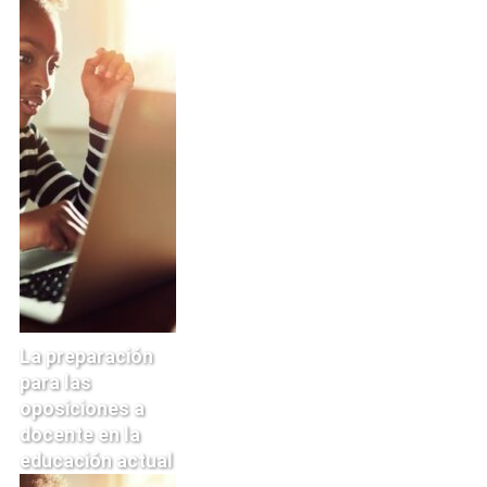
La preparación
para las
oposiciones a
docente en la
educación actual